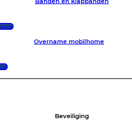
Banden en klapbanden
eer ons
Overname mobilhome
 ons
Beveiliging