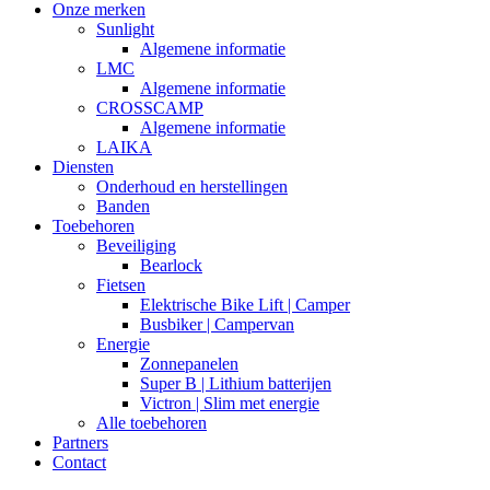
Onze merken
Sunlight
Algemene informatie
LMC
Algemene informatie
CROSSCAMP
Algemene informatie
LAIKA
Diensten
Onderhoud en herstellingen
Banden
Toebehoren
Beveiliging
Bearlock
Fietsen
Elektrische Bike Lift | Camper
Busbiker | Campervan
Energie
Zonnepanelen
Super B | Lithium batterijen
Victron | Slim met energie
Alle toebehoren
Partners
Contact