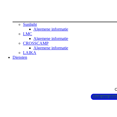
Sunlight
Algemene informatie
LMC
Algemene informatie
CROSSCAMP
Algemene informatie
LAIKA
Diensten
C
Maak een afsp